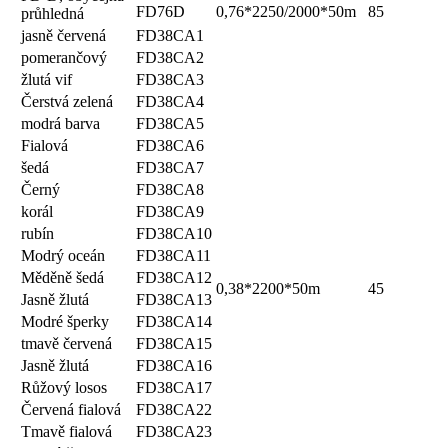
FD76D
0,76*2250/2000*50m
85
průhledná
jasně červená
FD38CA1
pomerančový
FD38CA2
žlutá vif
FD38CA3
Čerstvá zelená
FD38CA4
modrá barva
FD38CA5
Fialová
FD38CA6
šedá
FD38CA7
Černý
FD38CA8
korál
FD38CA9
rubín
FD38CA10
Modrý oceán
FD38CA11
Měděně šedá
FD38CA12
0,38*2200*50m
45
Jasně žlutá
FD38CA13
Modré šperky
FD38CA14
tmavě červená
FD38CA15
Jasně žlutá
FD38CA16
Růžový losos
FD38CA17
Červená fialová
FD38CA22
Tmavě fialová
FD38CA23