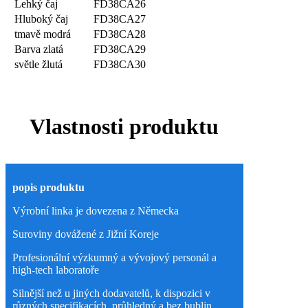
Lehký čaj
FD38CA26
Hluboký čaj
FD38CA27
tmavě modrá
FD38CA28
Barva zlatá
FD38CA29
světle žlutá
FD38CA30
Vlastnosti produktu
popis produktu
Výrobní linka je dovezena z Německa
Suroviny dovážené z Jižní Koreje
Profesionální výzkumný a vývojový personál a
high-tech laboratoře
Silnější než u jiných dodavatelů, k dispozici v
různých specifikacích, průhledný a bez bublin