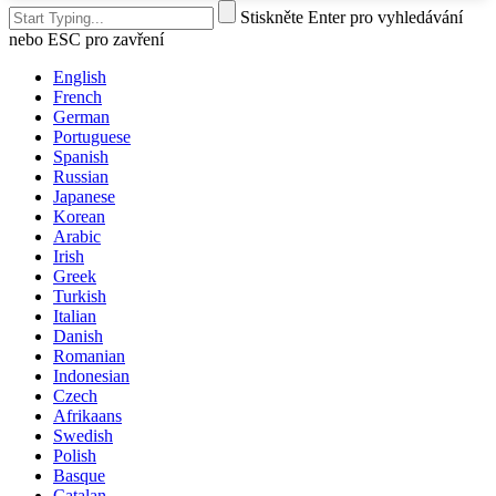
Stiskněte Enter pro vyhledávání
nebo ESC pro zavření
English
French
German
Portuguese
Spanish
Russian
Japanese
Korean
Arabic
Irish
Greek
Turkish
Italian
Danish
Romanian
Indonesian
Czech
Afrikaans
Swedish
Polish
Basque
Catalan