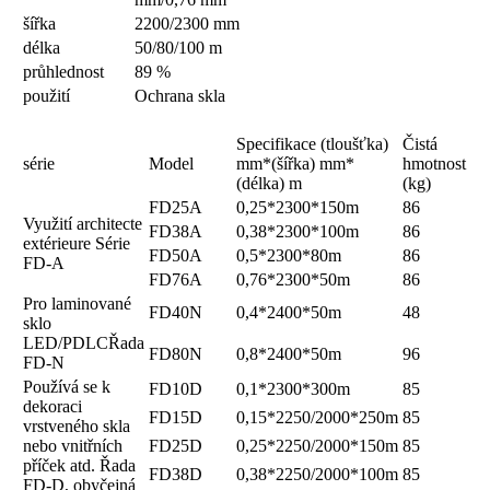
šířka
2200/2300 mm
délka
50/80/100 m
průhlednost
89 %
použití
Ochrana skla
Specifikace (tloušťka)
Čistá
série
Model
mm*(šířka) mm*
hmotnost
(délka) m
(kg)
FD25A
0,25*2300*150m
86
Využití architecte
FD38A
0,38*2300*100m
86
extérieure Série
FD50A
0,5*2300*80m
86
FD-A
FD76A
0,76*2300*50m
86
Pro laminované
FD40N
0,4*2400*50m
48
sklo
LED/PDLC
Řada
FD80N
0,8*2400*50m
96
FD-N
Používá se k
FD10D
0,1*2300*300m
85
dekoraci
FD15D
0,15*2250/2000*250m
85
vrstveného skla
nebo vnitřních
FD25D
0,25*2250/2000*150m
85
příček atd. Řada
FD38D
0,38*2250/2000*100m
85
FD-D, obyčejná