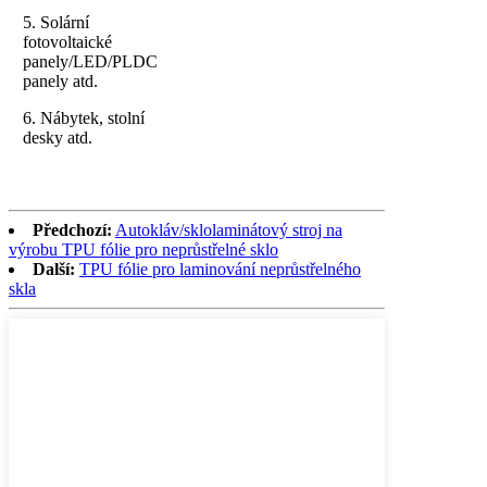
5. Solární
fotovoltaické
panely/LED/PLDC
panely atd.
6. Nábytek, stolní
desky atd.
Předchozí:
Autokláv/sklolaminátový stroj na
výrobu TPU fólie pro neprůstřelné sklo
Další:
TPU fólie pro laminování neprůstřelného
skla