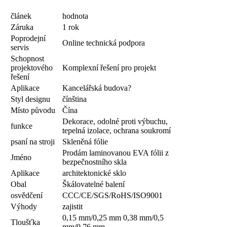
článek
hodnota
Záruka
1 rok
Poprodejní
Online technická podpora
servis
Schopnost
projektového
Komplexní řešení pro projekt
řešení
Aplikace
Kancelářská budova?
Styl designu
čínština
Místo původu
Čína
Dekorace, odolné proti výbuchu,
funkce
tepelná izolace, ochrana soukromí
psaní na stroji
Skleněná fólie
Prodám laminovanou EVA fólii z
Jméno
bezpečnostního skla
Aplikace
architektonické sklo
Obal
Škálovatelné balení
osvědčení
CCC/CE/SGS/RoHS/ISO9001
Výhody
zajistit
0,15 mm/0,25 mm 0,38 mm/0,5
Tloušťka
mm/0,76 mm