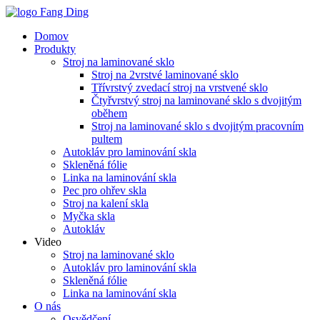
Domov
Produkty
Stroj na laminované sklo
Stroj na 2vrstvé laminované sklo
Třívrstvý zvedací stroj na vrstvené sklo
Čtyřvrstvý stroj na laminované sklo s dvojitým
oběhem
Stroj na laminované sklo s dvojitým pracovním
pultem
Autokláv pro laminování skla
Skleněná fólie
Linka na laminování skla
Pec pro ohřev skla
Stroj na kalení skla
Myčka skla
Autokláv
Video
Stroj na laminované sklo
Autokláv pro laminování skla
Skleněná fólie
Linka na laminování skla
O nás
Osvědčení