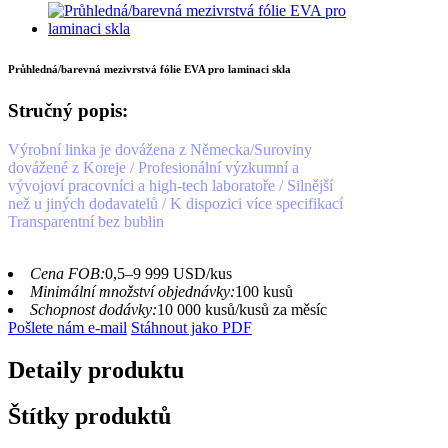
Průhledná/barevná mezivrstvá fólie EVA pro laminaci skla
Stručný popis:
Výrobní linka je dovážena z Německa/
Suroviny
dovážené z Koreje / Profesionální výzkumní a
vývojoví pracovníci a high-tech laboratoře / Silnější
než u jiných dodavatelů / K dispozici více specifikací
Transparentní bez bublin
Cena FOB:
0,5–9 999 USD/kus
Minimální množství objednávky:
100 kusů
Schopnost dodávky:
10 000 kusů/kusů za měsíc
Pošlete nám e-mail
Stáhnout jako PDF
Detaily produktu
Štítky produktů