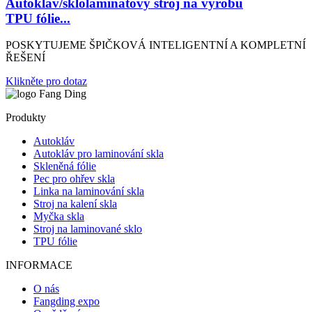
Autokláv/sklolaminátový stroj na výrobu
TPU fólie...
POSKYTUJEME ŠPIČKOVÁ INTELIGENTNÍ A KOMPLETNÍ
ŘEŠENÍ
Klikněte pro dotaz
Produkty
Autokláv
Autokláv pro laminování skla
Skleněná fólie
Pec pro ohřev skla
Linka na laminování skla
Stroj na kalení skla
Myčka skla
Stroj na laminované sklo
TPU fólie
INFORMACE
O nás
Fangding expo