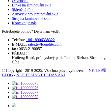
Osvědčení
Linka na laminování skla
Skleněná fólie
Autokláv pro laminování skla
Stroj na laminované sklo
Kontaktujte nás
Potřebujete pomoc? Dejte nám vědět
Telefon:
+86 18906338322
E-MAIL:
sales2@foundite.com
fax:
0633-2190057
PŘIDAT:
Huifeng Road, průmyslový park Taoluo, Rizhao, Shandong,
Čína
© Copyright - 2019-2025: Všechna práva vyhrazena.
-
NEJLEPŠÍ
BLOG
-
NEJLEPŠÍ VYHLEDÁVÁNÍ