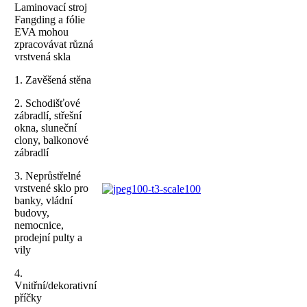
Laminovací stroj
Fangding a fólie
EVA mohou
zpracovávat různá
vrstvená skla
1. Zavěšená stěna
2. Schodišťové
zábradlí, střešní
okna, sluneční
clony, balkonové
zábradlí
3. Neprůstřelné
vrstvené sklo pro
banky, vládní
budovy,
nemocnice,
prodejní pulty a
vily
4.
Vnitřní/dekorativní
příčky